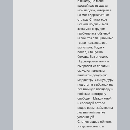
в шкафу, но меня
каждый раз выдавал
мой пердеж, который я
не мог сдерживать от
страха. Спустя еще
несколько дней, моя
жопа уже с трудом
пробивалась обычной
иглой, так эти циничные
твари пользовались
молотком. Тогда я
понял, что нужно
бежать. Без оглядки.
Под покровом ночи я
выбрался из палаты и
оглушил пыльным
валенком дежурную
медсестру. Скинув дуру
под стол я выбрался на
лестничную площадку и
побежал навстречу
свободе. Между мной
и свободой встало
ведро воды, забытое на
лестничной клетке
уборщицей.
Споткнувшись об него,
я сделал сальто и