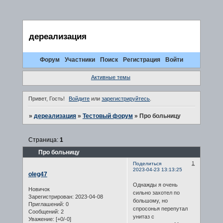
дереализация
Форум
Участники
Поиск
Регистрация
Войти
Активные темы
Привет, Гость!
Войдите
или
зарегистрируйтесь
.
»
дереализация
»
Тестовый форум
»
Про больницу
Страница:
1
Про больницу
1
Поделиться
2023-04-23 13:13:25
oleg47
Однажды я очень
Новичок
сильно захотел по
Зарегистрирован
: 2023-04-08
большому, но
Приглашений:
0
спросонья перепутал
Сообщений:
2
унитаз с
Уважение:
[+0/-0]