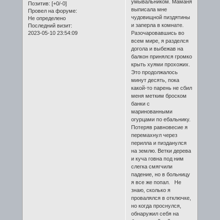
умывальником. Маманя
Позитив:
[+0/-0]
выписала мне
Провел на форуме:
чудовищной пиздятины
Не определено
и заперла в комнате.
Последний визит:
2023-05-10 23:54:09
Разочаровавшись во
всем мире, я разделся
догола и выбежав на
балкон принялся громко
крыть хуями прохожих.
Это продолжалось
минут десять, пока
какой-то парень не сбил
меня метким броском
банки с
маринованными
огурцами по ебальнику.
Потеряв равновесие я
перемахнул через
перилла и пизданулся
на землю. Ветки дерева
и куча говна под ним
слегка смягчили
падение, но в больницу
я все же попал. Не
знаю, сколько я
провалялся в отключке,
но когда проснулся,
обнаружил себя на