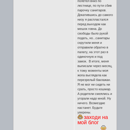
полетел вниз по
лестнице, по пути сбив
парочку санитаров.
Докатившись до самого
низу я распластался
перед выходом как
мешок говна. До
свободы было рукой
подать, но...санитары
скрутили меня и
отправили обратно в
палату, на этот раз в
одиночную и под
замок. В итоге, меня
выписали через месяц,
к тому моменты моя
жопа выглядела как
перезрелый баклажан.
Я не мог ни сидеть ни
срать, просто кошмар.
А родители смеялись и
угорали надо мной. Ну
ничего. Возмездие
настанет. Будьте
уверены.
заходи на
мой блог