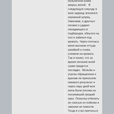
больничной койке
кверху жопой. В
следующую секунду в
мою задницу вонзился
огромный шприц.
Завизжав, я дрыгнул
ногами и ударил
нападающего в
подбородок, ебнулся на
пол и забился под
кровать. Через полчаса
меня выгнали оттуда
шваброй и снова
уложили на кровать.
Так я понял, что за
время лечения моей
сраке придется
несладко. Мольбы и
угрозы обращенные к
врачам не приносили
никакого результат и
через пару дней моя
жопа была похожа на
посиневший грецкий
орех. Попытка отбелить
ее смесью из побелки и
замазки не помогли.
Тогда я стал прятаться